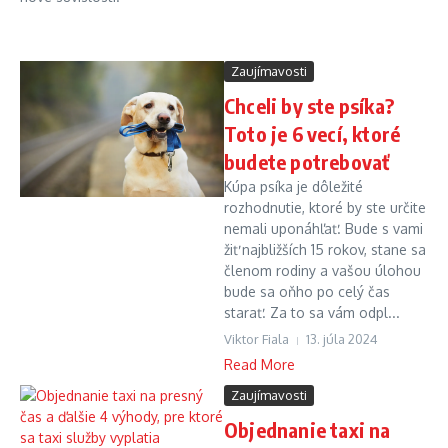
Zaujímavosti
Chceli by ste psíka?
Toto je 6 vecí, ktoré
budete potrebovať
Kúpa psíka je dôležité
rozhodnutie, ktoré by ste určite
nemali uponáhľať. Bude s vami
žiť najbližších 15 rokov, stane sa
členom rodiny a vašou úlohou
bude sa oňho po celý čas
starať. Za to sa vám odpl...
Viktor Fiala
13. júla 2024
Read More
Zaujímavosti
Objednanie taxi na