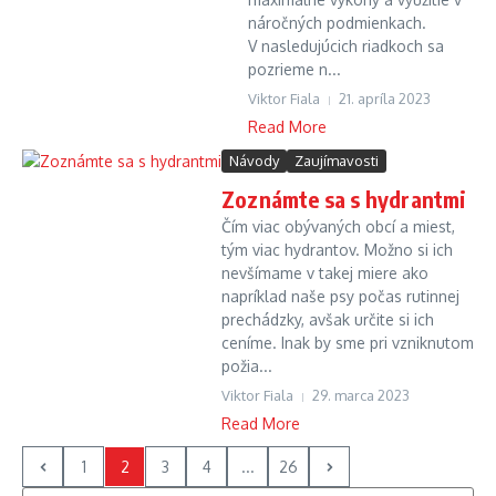
náročných podmienkach.
V nasledujúcich riadkoch sa
pozrieme n...
Viktor Fiala
21. apríla 2023
Read More
Návody
Zaujímavosti
Zoznámte sa s hydrantmi
Čím viac obývaných obcí a miest,
tým viac hydrantov. Možno si ich
nevšímame v takej miere ako
napríklad naše psy počas rutinnej
prechádzky, avšak určite si ich
ceníme. Inak by sme pri vzniknutom
požia...
Viktor Fiala
29. marca 2023
Read More
1
2
3
4
...
26