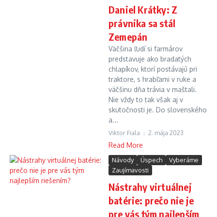
Daniel Krátky: Z
právnika sa stál
Zemepán
Väčšina ľudí si farmárov
predstavuje ako bradatých
chlapíkov, ktorí postávajú pri
traktore, s hrabľami v ruke a
väčšinu dňa trávia v maštali.
Nie vždy to tak však aj v
skutočnosti je. Do slovenského
a...
Viktor Fiala
2. mája 2023
Read More
Návody
Úspech
Vyberáme
Zaujímavosti
Nástrahy virtuálnej
batérie: prečo nie je
pre vás tým najlepším