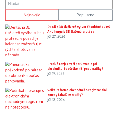
Hľadať:
Najnovšie
Populárne
Dokáže 3D tlačiareň vytvoriť funkčné zuby?
Ako funguje 3D tlačená protéza
júl 27, 2026
Prudké rozjazdy či parkovanie pri
obrubníku: čo všetko ničí pneumatiky?
júl 19, 2026
Veľká reforma obchodného registra: aké
zmeny čakajú eseročky?
júl 18, 2026