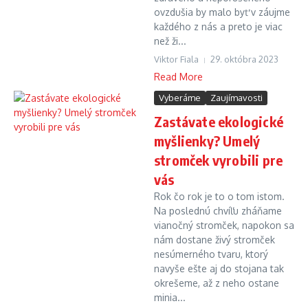
ovzdušia by malo byť v záujme
každého z nás a preto je viac
než ži...
Viktor Fiala
29. októbra 2023
Read More
Vyberáme
Zaujímavosti
Zastávate ekologické
myšlienky? Umelý
stromček vyrobili pre
vás
Rok čo rok je to o tom istom.
Na poslednú chvíľu zháňame
vianočný stromček, napokon sa
nám dostane živý stromček
nesúmerného tvaru, ktorý
navyše ešte aj do stojana tak
okrešeme, až z neho ostane
minia...