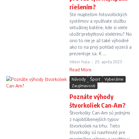
riešením?
Ste majiteľom fotovoltických
systémov a využívate službu
virtuálnej batérie, kde si viete
uložiť prebytkovú elektrinu? No
ono to nie je až také výhodné
ako to na prvý pohľad vyzerá a
prezentuje sa. K ...
Viktor Fiala
25. apríla 2023
Read More
Návody
Šport
Vyberáme
Zaujímavosti
Poznáte výhody
štvorkoliek Can-Am?
Štvorkolky Can-Am sú jednými
z najobľúbenejších typov
štvorkoliek na trhu. Tieto
štvorkolky sú navrhnuté pre
maximálne výkony a využitie v