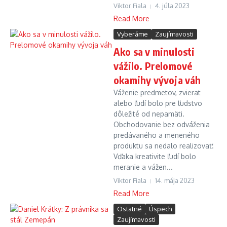
Viktor Fiala
4. júla 2023
Read More
Vyberáme
Zaujímavosti
Ako sa v minulosti
vážilo. Prelomové
okamihy vývoja váh
Váženie predmetov, zvierat
alebo ľudí bolo pre ľudstvo
dôležité od nepamäti.
Obchodovanie bez odváženia
predávaného a meneného
produktu sa nedalo realizovať.
Vďaka kreativite ľudí bolo
meranie a vážen...
Viktor Fiala
14. mája 2023
Read More
Ostatné
Úspech
Zaujímavosti