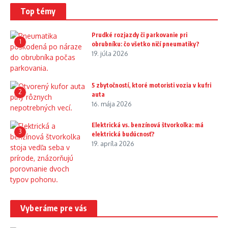
Top témy
Prudké rozjazdy či parkovanie pri
1
obrubníku: čo všetko ničí pneumatiky?
19. júla 2026
5 zbytočností, ktoré motoristi vozia v kufri
2
auta
16. mája 2026
Elektrická vs. benzínová štvorkolka: má
3
elektrická budúcnosť?
19. apríla 2026
Vyberáme pre vás