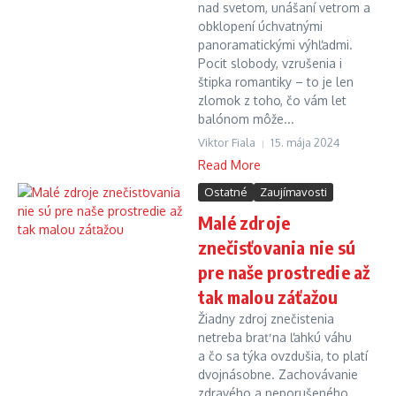
nad svetom, unášaní vetrom a
obklopení úchvatnými
panoramatickými výhľadmi.
Pocit slobody, vzrušenia i
štipka romantiky – to je len
zlomok z toho, čo vám let
balónom môže...
Viktor Fiala
15. mája 2024
Read More
Ostatné
Zaujímavosti
Malé zdroje
znečisťovania nie sú
pre naše prostredie až
tak malou záťažou
Žiadny zdroj znečistenia
netreba brať na ľahkú váhu
a čo sa týka ovzdušia, to platí
dvojnásobne. Zachovávanie
zdravého a neporušeného