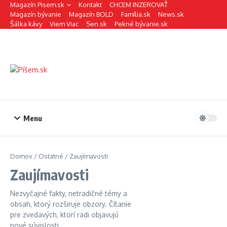
Preskočiť na obsah
Magazín Pisem.sk
Kontakt
CHCEM INZEROVAŤ
Magazín bývanie
Magazín BOLD
Família.sk
News.sk
Šálka kávy
Viem Viac
Sen.sk
Pekné bývanie.sk
Menu
Domov
/
Ostatné
/
Zaujímavosti
Zaujímavosti
Nezvyčajné fakty, netradičné témy a
obsah, ktorý rozširuje obzory. Čítanie
pre zvedavých, ktorí radi objavujú
nové súvislosti.