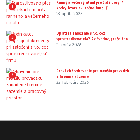
Ranný a večerný rituál pre čisté póry: 4
1
kroky, ktoré skutočne fungujú
18. apríla 2026
Oplatí sa založenie s.r.o. cez
2
sprostredkovateľa? 5 dôvodov, prečo áno
11. apríla 2026
Praktické vybavenie pre menšiu prevádzku
3
a firemné zázemie
22. februára 2026