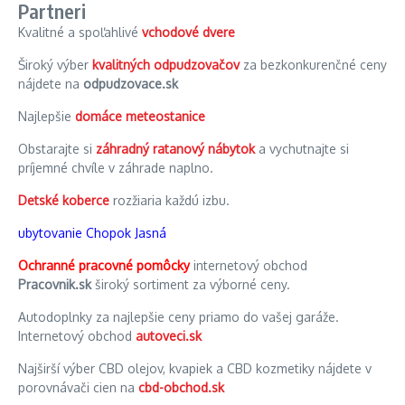
Partneri
Kvalitné a spoľahlivé
vchodové dvere
Široký výber
kvalitných odpudzovačov
za bezkonkurenčné ceny
nájdete na
odpudzovace.sk
Najlepšie
domáce meteostanice
Obstarajte si
záhradný ratanový nábytok
a vychutnajte si
príjemné chvíle v záhrade naplno.
Detské koberce
rozžiaria každú izbu.
ubytovanie Chopok Jasná
Ochranné pracovné pomôcky
internetový obchod
Pracovnik.sk
široký sortiment za výborné ceny.
Autodoplnky za najlepšie ceny priamo do vašej garáže.
Internetový obchod
autoveci.sk
Najširší výber CBD olejov, kvapiek a CBD kozmetiky nájdete v
porovnávači cien na
cbd-obchod.sk