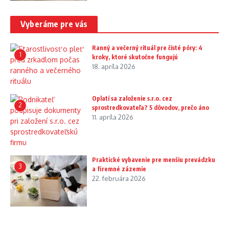
Vyberáme pre vás
Ranný a večerný rituál pre čisté póry: 4
1
kroky, ktoré skutočne fungujú
18. apríla 2026
Oplatí sa založenie s.r.o. cez
2
sprostredkovateľa? 5 dôvodov, prečo áno
11. apríla 2026
Praktické vybavenie pre menšiu prevádzku
3
a firemné zázemie
22. februára 2026