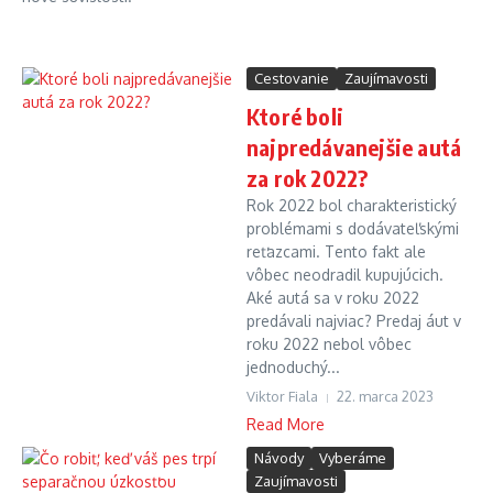
Cestovanie
Zaujímavosti
Ktoré boli
najpredávanejšie autá
za rok 2022?
Rok 2022 bol charakteristický
problémami s dodávateľskými
reťazcami. Tento fakt ale
vôbec neodradil kupujúcich.
Aké autá sa v roku 2022
predávali najviac? Predaj áut v
roku 2022 nebol vôbec
jednoduchý...
Viktor Fiala
22. marca 2023
Read More
Návody
Vyberáme
Zaujímavosti