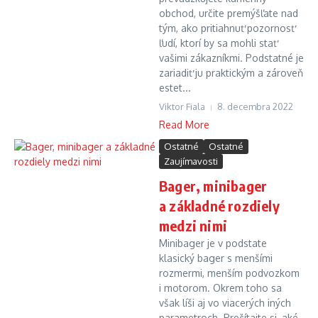
obchod, určite premýšľate nad
tým, ako pritiahnuť pozornosť
ľudí, ktorí by sa mohli stať
vašimi zákazníkmi. Podstatné je
zariadiť ju praktickým a zároveň
estet...
Viktor Fiala
8. decembra 2022
Read More
Ostatné
Ostatné
Zaujímavosti
Bager, minibager
a základné rozdiely
medzi nimi
Minibager je v podstate
klasický bager s menšími
rozmermi, menším podvozkom
i motorom. Okrem toho sa
však líši aj vo viacerých iných
parametroch. Prečítajte si, aké