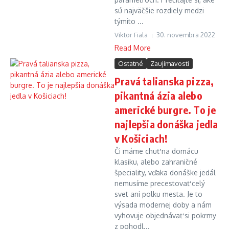
sú najväčšie rozdiely medzi
týmito ...
Viktor Fiala
30. novembra 2022
Read More
Ostatné
Zaujímavosti
Pravá talianska pizza,
pikantná ázia alebo
americké burgre. To je
najlepšia donáška jedla
v Košiciach!
Či máme chuť na domácu
klasiku, alebo zahraničné
špeciality, vďaka donáške jedál
nemusíme precestovať celý
svet ani polku mesta. Je to
výsada modernej doby a nám
vyhovuje objednávať si pokrmy
z pohodl...