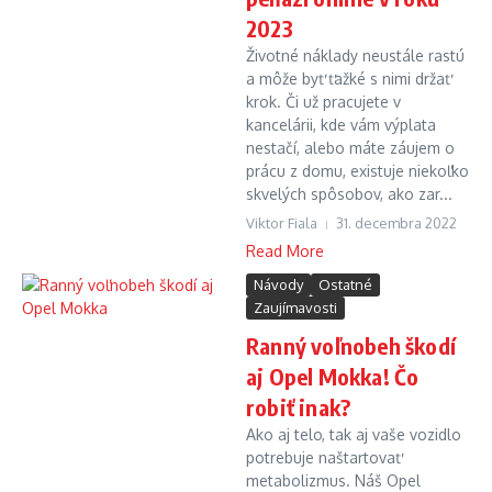
2023
Životné náklady neustále rastú
a môže byť ťažké s nimi držať
krok. Či už pracujete v
kancelárii, kde vám výplata
nestačí, alebo máte záujem o
prácu z domu, existuje niekoľko
skvelých spôsobov, ako zar...
Viktor Fiala
31. decembra 2022
Read More
Návody
Ostatné
Zaujímavosti
Ranný voľnobeh škodí
aj Opel Mokka! Čo
robiť inak?
Ako aj telo, tak aj vaše vozidlo
potrebuje naštartovať
metabolizmus. Náš Opel