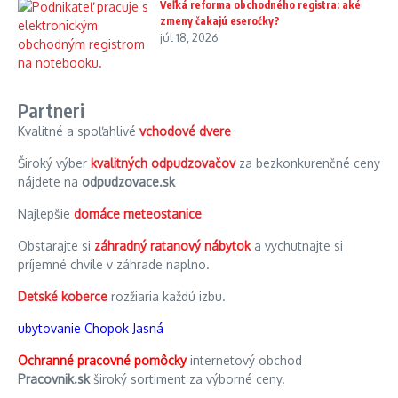
Veľká reforma obchodného registra: aké
zmeny čakajú eseročky?
júl 18, 2026
Partneri
Kvalitné a spoľahlivé
vchodové dvere
Široký výber
kvalitných odpudzovačov
za bezkonkurenčné ceny
nájdete na
odpudzovace.sk
Najlepšie
domáce meteostanice
Obstarajte si
záhradný ratanový nábytok
a vychutnajte si
príjemné chvíle v záhrade naplno.
Detské koberce
rozžiaria každú izbu.
ubytovanie Chopok Jasná
Ochranné pracovné pomôcky
internetový obchod
Pracovnik.sk
široký sortiment za výborné ceny.