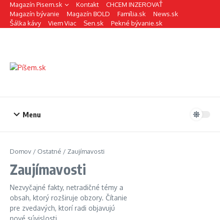
Preskočiť na obsah
Magazín Pisem.sk
Kontakt
CHCEM INZEROVAŤ
Magazín bývanie
Magazín BOLD
Família.sk
News.sk
Šálka kávy
Viem Viac
Sen.sk
Pekné bývanie.sk
Menu
Domov
/
Ostatné
/
Zaujímavosti
Zaujímavosti
Nezvyčajné fakty, netradičné témy a
obsah, ktorý rozširuje obzory. Čítanie
pre zvedavých, ktorí radi objavujú
nové súvislosti.