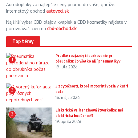
Autodoplnky za najlepšie ceny priamo do vašej garáže.
Internetový obchod
autoveci.sk
Najširší výber CBD olejov, kvapiek a CBD kozmetiky nájdete v
porovnávači cien na
cbd-obchod.sk
Top témy
Prudké rozjazdy či parkovanie pri
1
obrubníku: čo všetko ničí pneumatiky?
19. júla 2026
5 zbytočností, ktoré motoristi vozia v kufri
2
auta
16. mája 2026
Elektrická vs. benzínová štvorkolka: má
3
elektrická budúcnosť?
19. apríla 2026