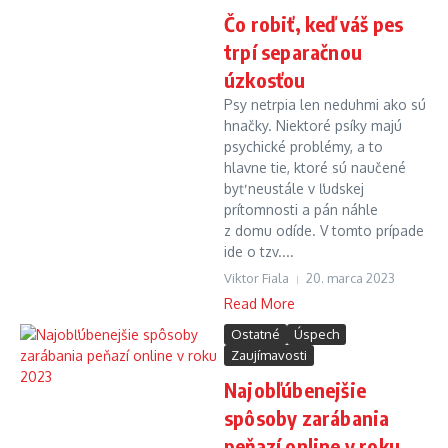
Čo robiť, keď váš pes
trpí separačnou
úzkosťou
Psy netrpia len neduhmi ako sú
hnačky. Niektoré psíky majú
psychické problémy, a to
hlavne tie, ktoré sú naučené
byť neustále v ľudskej
prítomnosti a pán náhle
z domu odíde. V tomto prípade
ide o tzv....
Viktor Fiala
20. marca 2023
Read More
Ostatné
Úspech
Zaujímavosti
Najobľúbenejšie
spôsoby zarábania
peňazí online v roku