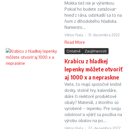
Mokka tiež nie je výnimkou.
Pokiaľ ho budete zaťažovať
hneď z rána, odzrkadlí sa to na
ňom z dlhodobého hľadiska.
Namiesto...
Viktor Fiala
31. decembra 2022
Read More
Ostatné
Zaujímavosti
Krabicu z hladkej
lepenky môžete otvoriť
aj 1000 x a nepraskne
Viete, čo majú spoločné knižné
dosky, stolné hry, kalendáre,
diáre či niektoré produktové
obaly? Materiál, z ktorého sú
vyrobené – lepenku. Pre svoju
odolnosť a výdrž sa používa na
výrobu obalov na po...
Viktor Fiala
22. decembra 2022