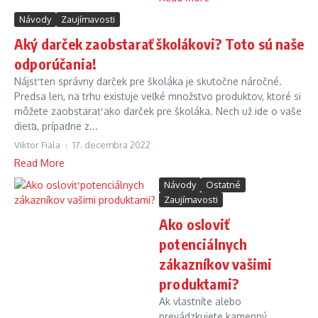
Návody
Zaujímavosti
Aký darček zaobstarať školákovi? Toto sú naše
odporúčania!
Nájsť ten správny darček pre školáka je skutočne náročné.
Predsa len, na trhu existuje veľké množstvo produktov, ktoré si
môžete zaobstarať ako darček pre školáka. Nech už ide o vaše
dieťa, prípadne z...
Viktor Fiala
17. decembra 2022
Read More
Návody
Ostatné
Zaujímavosti
Ako osloviť
potenciálnych
zákazníkov vašimi
produktami?
Ak vlastníte alebo
prevádzkujete kamenný