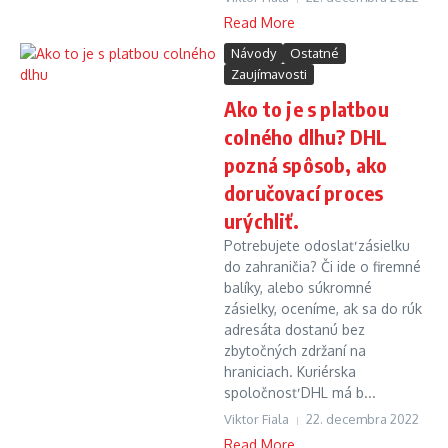
Read More
Návody
Ostatné
Zaujímavosti
Ako to je s platbou
colného dlhu? DHL
pozná spôsob, ako
doručovací proces
urýchliť.
Potrebujete odoslať zásielku
do zahraničia? Či ide o firemné
balíky, alebo súkromné
zásielky, oceníme, ak sa do rúk
adresáta dostanú bez
zbytočných zdržaní na
hraniciach. Kuriérska
spoločnosť DHL má b...
Viktor Fiala
22. decembra 2022
Read More