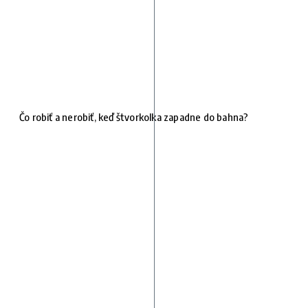
Čo robiť a nerobiť, keď štvorkolka zapadne do bahna?