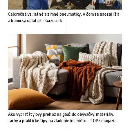
Celoročné vs. letné a zimné pneumatiky. V čom sa naozaj líšia
a komu sa oplatia? - Gazda.sk
Ako vybrať štýlový prehoz na gauč do obývačky: materiály,
farby a praktické tipy na zladenie interiéru - TOP5 magazín