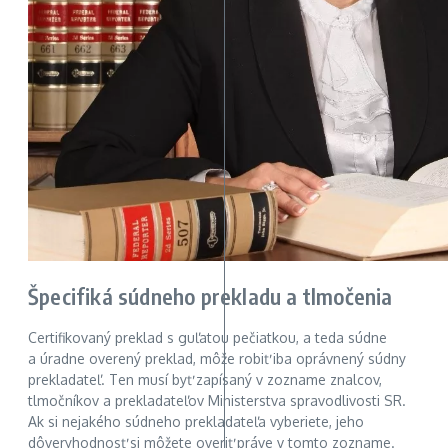
Špecifiká súdneho prekladu a tlmočenia
Certifikovaný preklad s guľatou pečiatkou, a teda súdne
a úradne overený preklad, môže robiť iba oprávnený súdny
prekladateľ. Ten musí byť zapísaný v zozname znalcov,
tlmočníkov a prekladateľov Ministerstva spravodlivosti SR.
Ak si nejakého súdneho prekladateľa vyberiete, jeho
dôveryhodnosť si môžete overiť práve v tomto zozname.