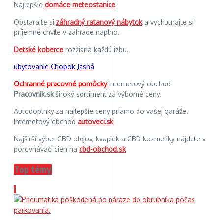
Najlepšie
domáce meteostanice
Obstarajte si
záhradný ratanový nábytok
a vychutnajte si
príjemné chvíle v záhrade naplno.
Detské koberce
rozžiaria každú izbu.
ubytovanie Chopok Jasná
Ochranné pracovné pomôcky
internetový obchod
Pracovnik.sk
široký sortiment za výborné ceny.
Autodoplnky za najlepšie ceny priamo do vašej garáže.
Internetový obchod
autoveci.sk
Najširší výber CBD olejov, kvapiek a CBD kozmetiky nájdete v
porovnávači cien na
cbd-obchod.sk
Top témy
1