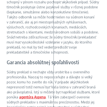
schopný v plnom rozsahu pochopiť akýkoľvek prípad. Súdny
tlmočník poskytuje ústne jazykové služby v rôznej podobne
(šepkanie, simultánne alebo konzekutívne tlmočenie).
Takýto odborník sa môže hodiť nielen na súdnom konaní
v zahraničí, ale aj pri miestoprísažných vyhláseniach,
výsluchoch, rozhodcovských konaniach, mediáciách,
stretnutiach s klientami, medzinárodnom sobáši a podobne.
Snáď netreba zdôrazňovať, že súdny tlmočník/prekladateľ
musí mať vysokoškolské vzdelanie v jazyku, do ktorého
prekladá, no mal by tiež vedieť predložiť svoje
prekladateľské a tlmočnícke schopnosti.
Garancia absolútnej spoľahlivosti
Súdny preklad si nechajte vždy urobiť iba u overeného
profesionála. Naozaj to nepodceňujte a dávajte si veľký
pozor, komu ho zveríte do rúk. V prípade akýchkoľvek
nepresností totiž nemusí byť Vaša listina v zahraničí braná
ako právoplatná. Istý si môžete byť napríklad službami, ktoré
ponúka
agentúra Aspena
. Tá Vám zabezpečí overenie
súdnych prekladov s maximálnou precíznosťou. Medzi jej