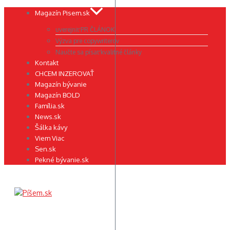
Preskočiť
Magazín Pisem.sk
na
uverejniť PR ČLÁNOK
obsah
Výzva pre copywriterov
Naučte sa písať kvalitné články
Kontakt
CHCEM INZEROVAŤ
Magazín bývanie
Magazín BOLD
Família.sk
News.sk
Šálka kávy
Viem Viac
Sen.sk
Pekné bývanie.sk