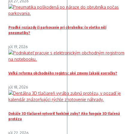
júl 27, 2026
Prudké rozjazdy či parkovanie pri obrubníku: čo všetko ničí
pneumatiky?
júl 19, 2026
Veľká reforma obchodného registra: aké zmeny čakajú eseročky?
júl 18, 2026
Dokáže 3D tlačiareň vytvoriť funkčné zuby? Ako funguje 3D tlačená
protéza
júl 27, 2026