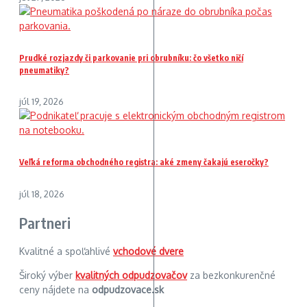
Prudké rozjazdy či parkovanie pri obrubníku: čo všetko ničí
pneumatiky?
júl 19, 2026
Veľká reforma obchodného registra: aké zmeny čakajú eseročky?
júl 18, 2026
Partneri
Kvalitné a spoľahlivé
vchodové dvere
Široký výber
kvalitných odpudzovačov
za bezkonkurenčné
ceny nájdete na
odpudzovace.sk