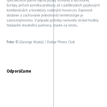
špecializáciu patria najmä jazyky strednej a východnej
Európy, pričom ponúka preklady až v päťdesiatich jazykových
kombináciách a korektúry rodených hovorcov. Expresné
dodanie a zachovanie jednotnosti terminológie je
samozrejmosťou. V prípade potreby nemusíte stráviť hodiny
hľadaním vhodného partnera, stavte na istotu.
Foto
: © [George Wada] / Dollar Photo Club
Odporúčame