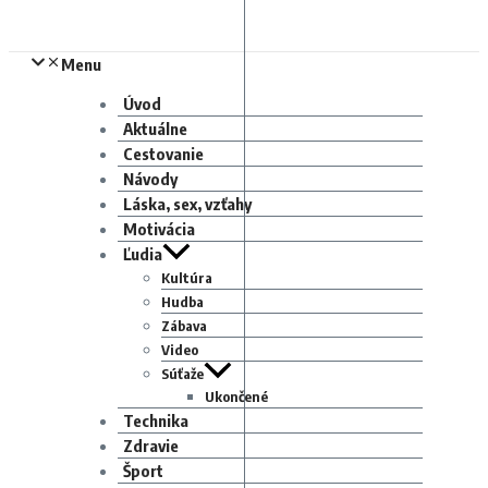
Menu
Úvod
Aktuálne
Cestovanie
Návody
Láska, sex, vzťahy
Motivácia
Ľudia
Kultúra
Hudba
Zábava
Video
Súťaže
Ukončené
Technika
Zdravie
Šport