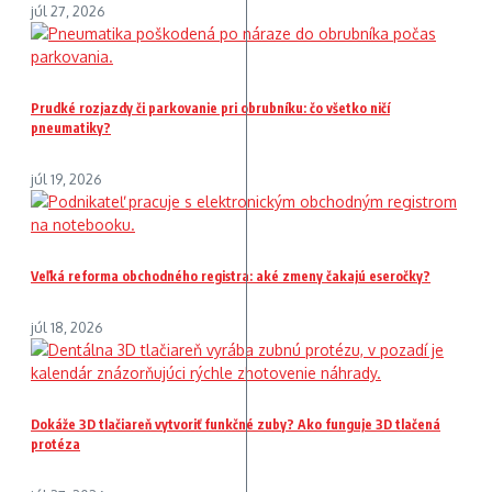
júl 27, 2026
Prudké rozjazdy či parkovanie pri obrubníku: čo všetko ničí
pneumatiky?
júl 19, 2026
Veľká reforma obchodného registra: aké zmeny čakajú eseročky?
júl 18, 2026
Dokáže 3D tlačiareň vytvoriť funkčné zuby? Ako funguje 3D tlačená
protéza