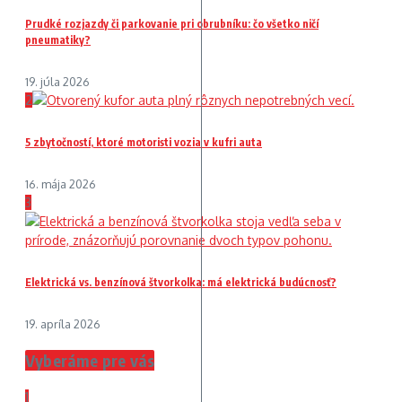
Prudké rozjazdy či parkovanie pri obrubníku: čo všetko ničí
pneumatiky?
19. júla 2026
2
5 zbytočností, ktoré motoristi vozia v kufri auta
16. mája 2026
3
Elektrická vs. benzínová štvorkolka: má elektrická budúcnosť?
19. apríla 2026
Vyberáme pre vás
1