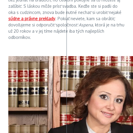
zaľúbiť. S láskou môže prísť svadba. Keďže ste si padli do
oka s cudzincom, znova bude nutné nechať si urobiť nejaké
súdne a právne preklady
. Pokiaľ neviete, kam sa obrátiť,
dovoľujeme si odporučiť spoločnosť
Aspena
, ktorá je na trhu
už 20 rokov a v jej tíme nájdete iba tých najlepších
odborníkov.