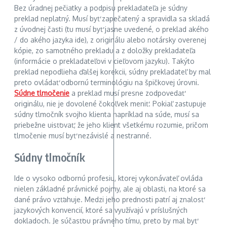
Bez úradnej pečiatky a podpisu prekladateľa je súdny
preklad neplatný. Musí byť zapečatený a spravidla sa skladá
z úvodnej časti (tu musí byť jasne uvedené, o preklad akého
/ do akého jazyka ide), z originálu alebo notársky overenej
kópie, zo samotného prekladu a z doložky prekladateľa
(informácie o prekladateľovi v cieľovom jazyku). Takýto
preklad nepodlieha ďalšej korekcii, súdny prekladateľ by mal
preto ovládať odbornú terminológiu na špičkovej úrovni.
Súdne tlmočenie
a preklad musí presne zodpovedať
originálu, nie je dovolené čokoľvek meniť. Pokiaľ zastupuje
súdny tlmočník svojho klienta napríklad na súde, musí sa
priebežne uisťovať, že jeho klient všetkému rozumie, pričom
tlmočenie musí byť nezávislé a nestranné.
Súdny tlmočník
Ide o vysoko odbornú profesiu, ktorej vykonávateľ ovláda
nielen základné právnické pojmy, ale aj oblasti, na ktoré sa
dané právo vzťahuje. Medzi jeho prednosti patrí aj znalosť
jazykových konvencií, ktoré sa využívajú v príslušných
dokladoch. Je súčasťou právneho tímu, preto by mal byť