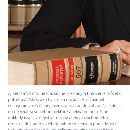
Aj keď sa Vám to nezdá, súdne preklady a tlmočenie môžete
potrebovať skôr, ako by ste sa nazdali. V súčasnosti
cestujeme vo zvýšenej miere za prácou do zahraničia, kde je
nutné vziať si so sebou niektoré adekvátne preložené
doklady (výpis z registra trestov alebo z obchodného
registra, doklad o vzdelaní, splnomocnenie a pod.). Musíte
tiež jednať na úradoch, no celkom pokojne sa tu môžete aj